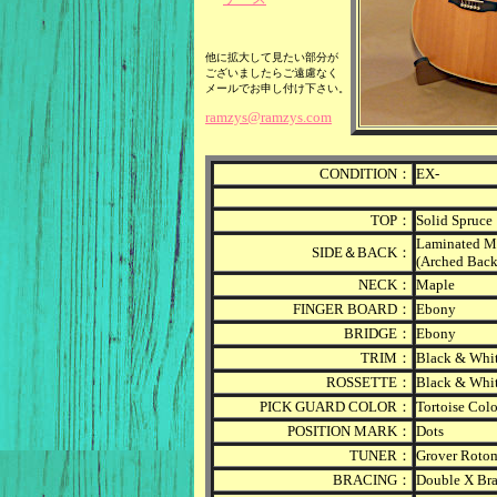
他に拡大して見たい部分が
ございましたらご遠慮なく
メールでお申し付け下さい。
ramzys@ramzys.com
CONDITION：
EX
-
TOP：
Solid
Spruce
Laminated M
SIDE＆BACK：
(Arched Back
NECK：
Maple
FINGER BOARD：
Ebony
BRIDGE：
Ebony
TRIM：
Black & Whi
ROSSETTE：
Black & Whi
PICK GUARD COLOR：
Tortoise Colo
POSITION MARK：
Dots
TUNER：
Grover Roto
BRACING：
Double X Br