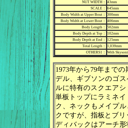
NUT WIDTH：
43mm
SCALE：
645mm
Body Width at Upper Bout：
300mm
Body Width at Lower Bout：
406mm
Body Length：
502mm
Body Depth at Top：
102mm
Body Depth at End：
125mm
Total Length：
1,039mm
OTHERS1：
With Skysoni
1973年から79年ま
デル、ギブソンのゴス
ルに特有のスクエアシ
単板トップにラミネイ
ク、ネックもメイプル
クですが、指板とブリ
ディバックはアーチ形