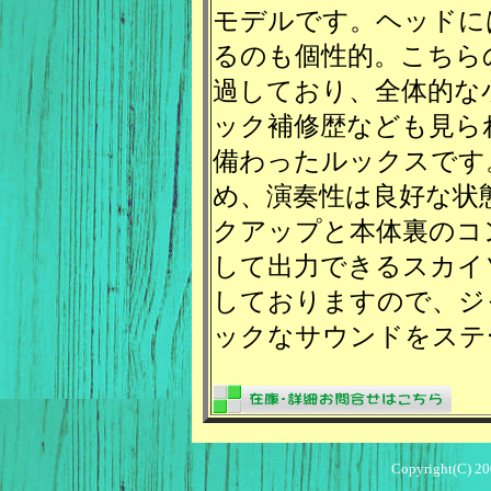
モデルです。ヘッドに
るのも個性的。こちらの
過しており、全体的な
ック補修歴なども見ら
備わったルックスです
め、演奏性は良好な状
クアップと本体裏のコ
して出力できるスカイ
しておりますので、ジ
ックなサウンドをステ
Copyright(C) 20