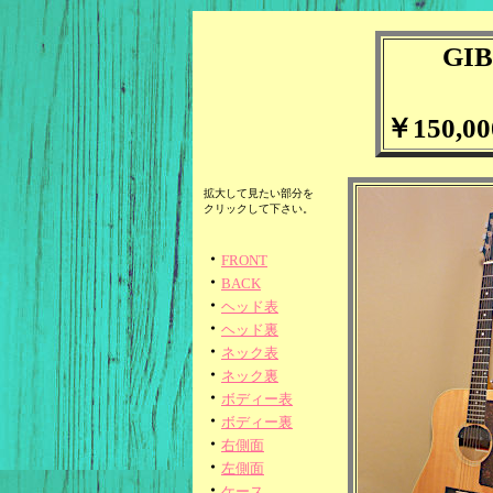
GIB
【
￥150,0
拡大して見たい部分を
クリックして下さい。
・
FRONT
・
BACK
・
ヘッド表
・
ヘッド裏
・
ネック表
・
ネック裏
・
ボディー表
・
ボディー裏
・
右側面
・
左側面
・
ケース